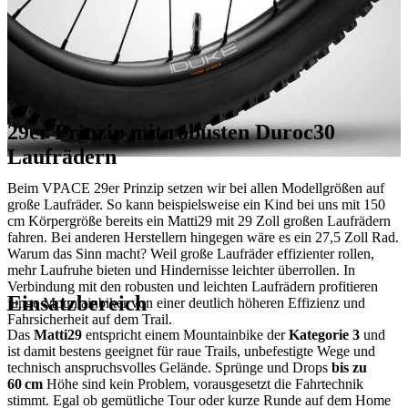
29er Prinzip mit robusten Duroc30
Laufrädern
Beim VPACE 29er Prinzip setzen wir bei allen Modellgrößen auf
große Laufräder. So kann beispielsweise ein Kind bei uns mit 150
cm Körpergröße bereits ein Matti29 mit 29 Zoll großen Laufrädern
fahren. Bei anderen Herstellern hingegen wäre es ein 27,5 Zoll Rad.
Warum das Sinn macht? Weil große Laufräder effizienter rollen,
mehr Laufruhe bieten und Hindernisse leichter überrollen. In
Verbindung mit den robusten und leichten Laufrädern profitieren
Einsatzbereich
junge Mountainbiker von einer deutlich höheren Effizienz und
Fahrsicherheit auf dem Trail.
Das
Matti29
entspricht einem Mountainbike der
Kategorie 3
und
ist damit bestens geeignet für raue Trails, unbefestigte Wege und
technisch anspruchsvolles Gelände. Sprünge und Drops
bis zu
60 cm
Höhe sind kein Problem, vorausgesetzt die Fahrtechnik
stimmt. Egal ob gemütliche Tour oder kurze Runde auf dem Home