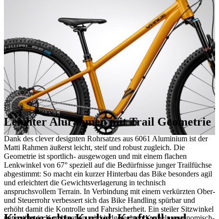
Leichter Alurahmen mit Trail Geometrie
Dank des clever designten Rohrsatzes aus 6061 Aluminium ist der
Matti Rahmen äußerst leicht, steif und robust zugleich. Die
Geometrie ist sportlich- ausgewogen und mit einem flachen
Lenkwinkel von 67° speziell auf die Bedürfnisse junger Trailfüchse
abgestimmt: So macht ein kurzer Hinterbau das Bike besonders agil
und erleichtert die Gewichtsverlagerung in technisch
anspruchsvollem Terrain. In Verbindung mit einem verkürzten Ober-
und Steuerrohr verbessert sich das Bike Handling spürbar und
erhöht damit die Kontrolle und Fahrsicherheit. Ein steiler Sitzwinkel
Kindgerechte Kurbel. Kraftvoll und
unterstützt in Kombination mit kindgerechten Kurbeln ergonomisch-