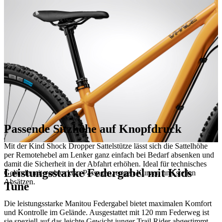
Passende Sitzhöhe auf Knopfdruck
Mit der Kind Shock Dropper Sattelstütze lässt sich die Sattelhöhe
per Remotehebel am Lenker ganz einfach bei Bedarf absenken und
damit die Sicherheit in der Abfahrt erhöhen. Ideal für technisches
Leistungsstarke Federgabel mit Kids
Gelände mit verblockten Passagen, engen Kurven und steilen
Absätzen.
Tune
Die leistungsstarke Manitou Federgabel bietet maximalen Komfort
und Kontrolle im Gelände. Ausgestattet mit 120 mm Federweg ist
sie speziell auf das leichte Gewicht junger Trail Rider abgestimmt –