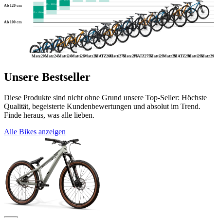
115 - 130 cm
Ab 120 cm
105 - 120 cm
Ab 100 cm
Matz20
Matz24
Matti24
Matti26
Matz26
MATZ26C
Matti275
Matz275
MATZ275C
Matti29
Matz29
MATZ29C
Matti29L
Matz29L
Unsere Bestseller
Diese Produkte sind nicht ohne Grund unsere Top-Seller: Höchste
Qualität, begeisterte Kundenbewertungen und absolut im Trend.
Finde heraus, was alle lieben.
Alle Bikes anzeigen