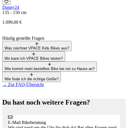
Danny24
F
135 - 150 cm
1
1.099,00 €
3
Häufig gestellte Fragen
Was zeichnet VPACE Kids Bikes aus?
Wo kann ich VPACE Bikes testen?
Wie kommt mein bestelltes Bike bei mir zu Hause an?
Wie finde ich die richtige Größe?
→
Zur FAQ-Übersicht
Du hast noch weitere Fragen?
E-Mail Bikeberatung
Wir sind rund um die Uhr für dich da! Bei allen Fragen rund