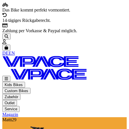
Das Bike kommt perfekt vormontiert.
14-tägiges Rückgaberecht.
Zahlung per Vorkasse & Paypal möglich.
Artikel im Warenkorb, Warenkorb anzeigen
DE
EN
Kids Bikes
Custom Bikes
Zubehör
Outlet
Service
Magazin
Matti29