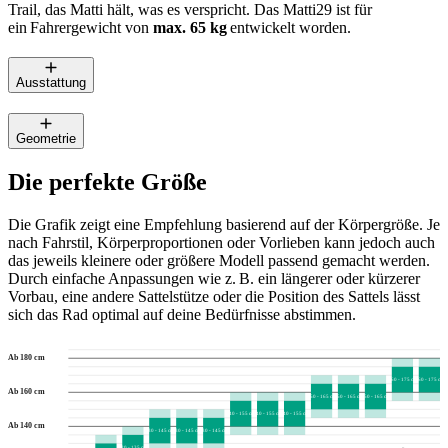
Trail, das Matti hält, was es verspricht. Das Matti29 ist für
ein Fahrergewicht von
max. 65 kg
entwickelt worden.
Ausstattung
Geometrie
Die perfekte Größe
Die Grafik zeigt eine Empfehlung basierend auf der Körpergröße. Je
nach Fahrstil, Körperproportionen oder Vorlieben kann jedoch auch
das jeweils kleinere oder größere Modell passend gemacht werden.
Durch einfache Anpassungen wie z. B. ein längerer oder kürzerer
Vorbau, eine andere Sattelstütze oder die Position des Sattels lässt
sich das Rad optimal auf deine Bedürfnisse abstimmen.
Ab 180 cm
160 - 175 cm
160 - 175 cm
Ab 160 cm
150 - 165 cm
150 - 165 cm
150 - 165 cm
140 - 155 cm
140 - 155 cm
140 - 155 cm
Ab 140 cm
130 - 145 cm
130 - 145 cm
130 - 145 cm
120 - 135 cm