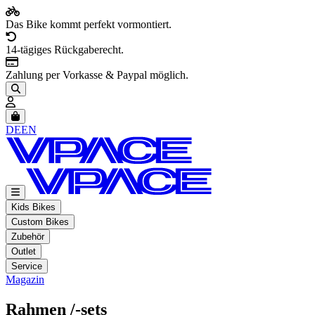
Das Bike kommt perfekt vormontiert.
14-tägiges Rückgaberecht.
Zahlung per Vorkasse & Paypal möglich.
Artikel im Warenkorb, Warenkorb anzeigen
DE
EN
Kids Bikes
Custom Bikes
Zubehör
Outlet
Service
Magazin
Rahmen /-sets