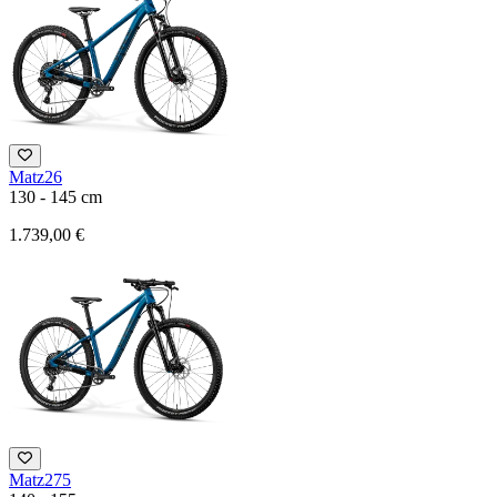
Matz26
130 - 145 cm
1.739,00 €
Matz275