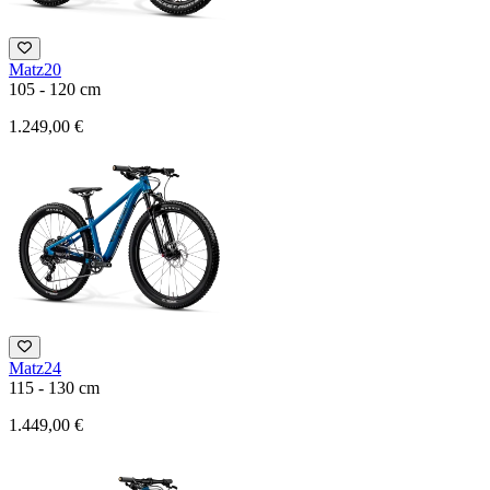
Matz20
105 - 120 cm
1.249,00 €
Matz24
115 - 130 cm
1.449,00 €