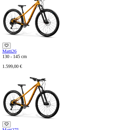
Matti26
130 - 145 cm
1.599,00 €
Matti275