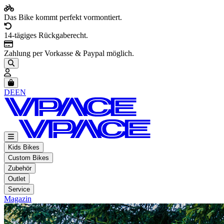
Das Bike kommt perfekt vormontiert.
14-tägiges Rückgaberecht.
Zahlung per Vorkasse & Paypal möglich.
Artikel im Warenkorb, Warenkorb anzeigen
DE
EN
Kids Bikes
Custom Bikes
Zubehör
Outlet
Service
Magazin