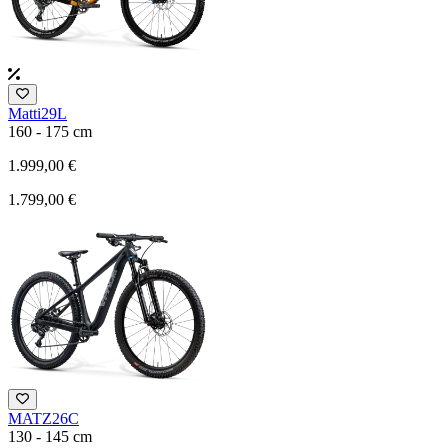
Matti29L
160 - 175 cm
1.999,00 €
1.799,00 €
MATZ26C
130 - 145 cm