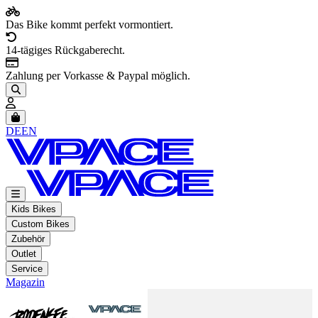
Das Bike kommt perfekt vormontiert.
14-tägiges Rückgaberecht.
Zahlung per Vorkasse & Paypal möglich.
Artikel im Warenkorb, Warenkorb anzeigen
DE
EN
Kids Bikes
Custom Bikes
Zubehör
Outlet
Service
Magazin