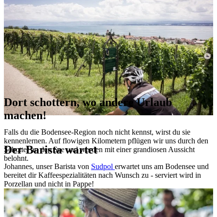
Dort schottern, wo andere Urlaub
machen!
Falls du die Bodensee-Region noch nicht kennst, wirst du sie
kennenlernen. Auf flowigen Kilometern pflügen wir uns durch den
Der Barista wartet
Schotter an den See und werden mit einer grandiosen Aussicht
belohnt.
Johannes, unser Barista von
Sudpol
erwartet uns am Bodensee und
bereitet dir Kaffeespezialitäten nach Wunsch zu - serviert wird in
Porzellan und nicht in Pappe!