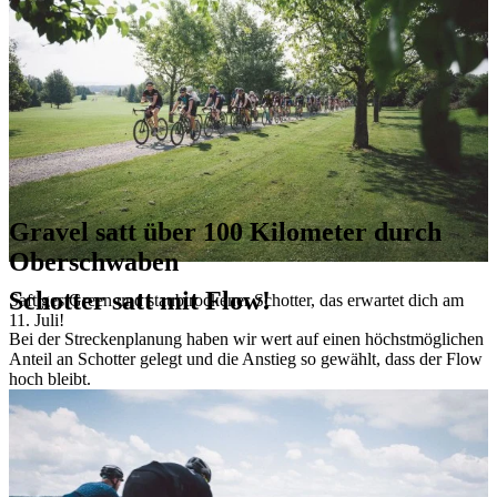
Gravel satt über 100 Kilometer durch
Oberschwaben
Schotter satt mit Flow!
Saftiges Green und staubtrockener Schotter, das erwartet dich am
11. Juli!
Bei der Streckenplanung haben wir wert auf einen höchstmöglichen
Anteil an Schotter gelegt und die Anstieg so gewählt, dass der Flow
hoch bleibt.