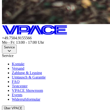
+49.7504.9155566
Mo - Fr: 13:00 - 17:00 Uhr
Service
Service
Kontakt
Versand
Zahlung & Leasing
Umtausch & Garantie
FAQ
Testcenter
VPACE Showroom
Events
Widerrufsformular
Über VPACE