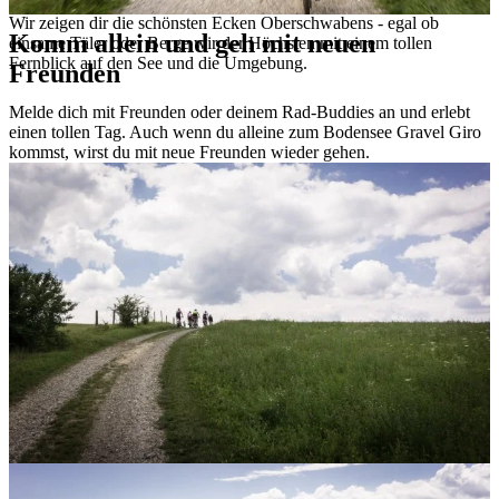
Wir zeigen dir die schönsten Ecken Oberschwabens - egal ob
Komm allein und geh mit neuen
einsame Täler oder Berge wir der Höchsten mit einem tollen
Fernblick auf den See und die Umgebung.
Freunden
Melde dich mit Freunden oder deinem Rad-Buddies an und erlebt
einen tollen Tag. Auch wenn du alleine zum Bodensee Gravel Giro
kommst, wirst du mit neue Freunden wieder gehen.