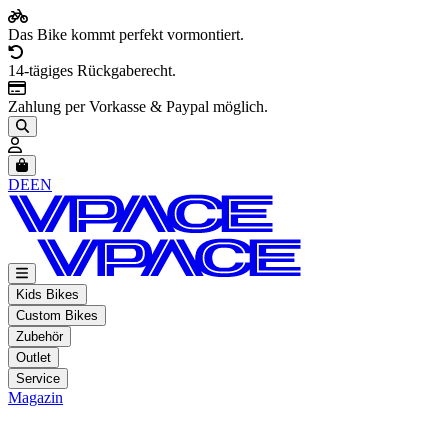
Das Bike kommt perfekt vormontiert.
14-tägiges Rückgaberecht.
Zahlung per Vorkasse & Paypal möglich.
Artikel im Warenkorb, Warenkorb anzeigen
DE
EN
Kids Bikes
Custom Bikes
Zubehör
Outlet
Service
Magazin