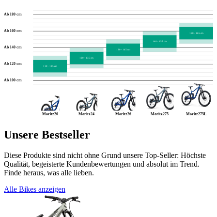
Ab 180 cm
Ab 160 cm
150 - 165 cm
140 - 155 cm
Ab 140 cm
130 - 145 cm
120 - 135 cm
Ab 120 cm
110 - 125 cm
Ab 100 cm
Moritz20
Moritz24
Moritz26
Moritz275
Moritz275L
Unsere Bestseller
Diese Produkte sind nicht ohne Grund unsere Top-Seller: Höchste
Qualität, begeisterte Kundenbewertungen und absolut im Trend.
Finde heraus, was alle lieben.
Alle Bikes anzeigen