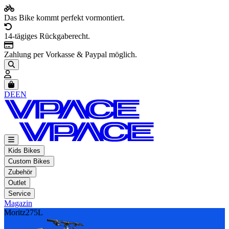
Das Bike kommt perfekt vormontiert.
14-tägiges Rückgaberecht.
Zahlung per Vorkasse & Paypal möglich.
Artikel im Warenkorb, Warenkorb anzeigen
DE
EN
Kids Bikes
Custom Bikes
Zubehör
Outlet
Service
Magazin
Moritz275L