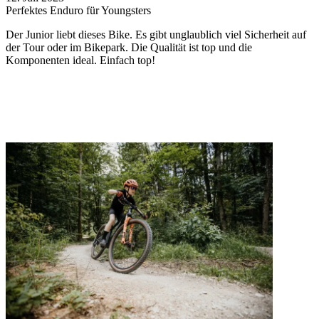
Perfektes Enduro für Youngsters
S
Der Junior liebt dieses Bike. Es gibt unglaublich viel Sicherheit auf
N
der Tour oder im Bikepark. Die Qualität ist top und die
i
Komponenten ideal. Einfach top!
T
v
M