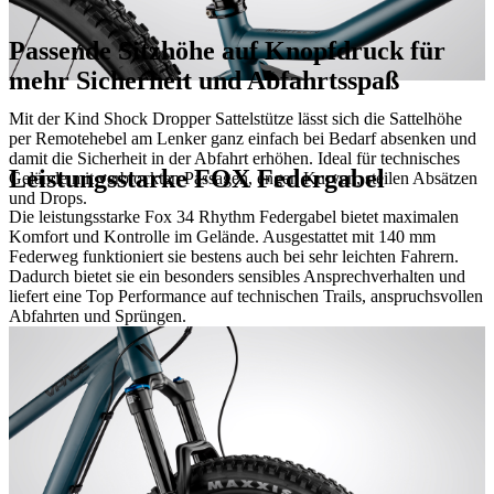
Passende Sitzhöhe auf Knopfdruck für
mehr Sicherheit und Abfahrtsspaß
Mit der Kind Shock Dropper Sattelstütze lässt sich die Sattelhöhe
per Remotehebel am Lenker ganz einfach bei Bedarf absenken und
damit die Sicherheit in der Abfahrt erhöhen. Ideal für technisches
Leistungsstarke FOX Federgabel
Gelände mit verblockten Passagen, engen Kurven, steilen Absätzen
und Drops.
Die leistungsstarke Fox 34 Rhythm Federgabel bietet maximalen
Komfort und Kontrolle im Gelände. Ausgestattet mit 140 mm
Federweg funktioniert sie bestens auch bei sehr leichten Fahrern.
Dadurch bietet sie ein besonders sensibles Ansprechverhalten und
liefert eine Top Performance auf technischen Trails, anspruchsvollen
Abfahrten und Sprüngen.