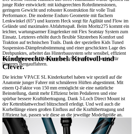
junge Rider entwickelt: mit kidsgerechten Rohrdimensionen,
geringem Gewicht und robuster Konstruktion für volle Trail
Performance. Die moderne Enduro Geometrie mit flachem
Lenkwinkel (65°) und kurzem Heck sorgt für Agilität und Flow im
Gelände und maximalen Abfahrtsspaß. Beim Moritz275 kommt ein
leichter, wartungsarmer Eingelenker mit Flex Seatstay System zum
Einsatz. Letzteres erhöht durch flexible Sitzstreben Komfort und
Traktion auf technischen Trails. Dank der speziellen Kids Tuned
Suspension-Dämpferabstimmung und einer geschickten Lage des
Drehpunktes, arbeitet das Hinterbausystem sehr sensibel, effizient
Kindgerechte Kurbel. Kraftvoll und
und antriebsneutral. Damit eignet sich Moritz auch perfekt für
längeres Bergauffahren.
Clever.
Die leichte VPACE SL Kinderkurbel haben wir speziell auf die
Anatomie junger Fahrer mit schmäleren Hüften abgestimmt. Mit
einem Q-Faktor von 150 mm ermöglicht sie eine natürliche
Beinstellung, damit mehr Effizienz beim Pedalieren und eine
spürbar bessere Kraftübertragung. Dank 3-Loch Direct Mount ist
der Kettenblattwechsel blitzschnell erledigt. Und weil auch die
Kurbellänge einen großen Einfluss auf die Kraftübertragung und
Effizienz hat, passen wir diese an die jeweilige Modellgröße an.