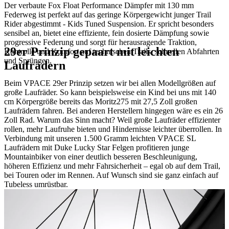
Der verbaute Fox Float Performance Dämpfer mit 130 mm
Federweg ist perfekt auf das geringe Körpergewicht junger Trail
Rider abgestimmt - Kids Tuned Suspension. Er spricht besonders
sensibel an, bietet eine effiziente, fein dosierte Dämpfung sowie
progressive Federung und sorgt für herausragende Traktion,
29er Prinzip gepaart mit leichten
Kontrolle und Komfort auf technischen Trails, schnellen Abfahrten
und Sprüngen.
Laufrädern
Beim VPACE 29er Prinzip setzen wir bei allen Modellgrößen auf
große Laufräder. So kann beispielsweise ein Kind bei uns mit 140
cm Körpergröße bereits das Moritz275 mit 27,5 Zoll großen
Laufrädern fahren. Bei anderen Herstellern hingegen wäre es ein 26
Zoll Rad. Warum das Sinn macht? Weil große Laufräder effizienter
rollen, mehr Laufruhe bieten und Hindernisse leichter überrollen. In
Verbindung mit unseren 1.500 Gramm leichten VPACE SL
Laufrädern mit Duke Lucky Star Felgen profitieren junge
Mountainbiker von einer deutlich besseren Beschleunigung,
höheren Effizienz und mehr Fahrsicherheit – egal ob auf dem Trail,
bei Touren oder im Rennen. Auf Wunsch sind sie ganz einfach auf
Tubeless umrüstbar.