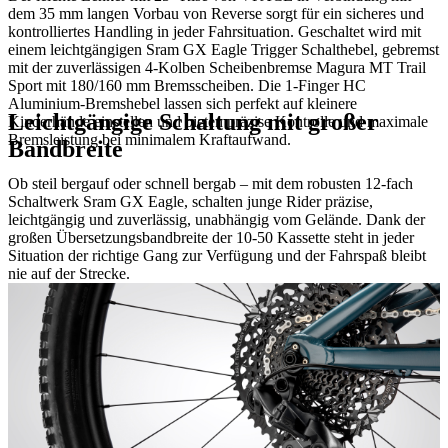
dem 35 mm langen Vorbau von Reverse sorgt für ein sicheres und
kontrolliertes Handling in jeder Fahrsituation. Geschaltet wird mit
einem leichtgängigen Sram GX Eagle Trigger Schalthebel, gebremst
mit der zuverlässigen 4-Kolben Scheibenbremse Magura MT Trail
Sport mit 180/160 mm Bremsscheiben. Die 1-Finger HC
Aluminium-Bremshebel lassen sich perfekt auf kleinere
Leichtgängige Schaltung mit großer
Kinderhände einstellen und bieten präzise Kontrolle und maximale
Bremsleistung bei minimalem Kraftaufwand.
Bandbreite
Ob steil bergauf oder schnell bergab – mit dem robusten 12-fach
Schaltwerk Sram GX Eagle, schalten junge Rider präzise,
leichtgängig und zuverlässig, unabhängig vom Gelände. Dank der
großen Übersetzungsbandbreite der 10-50 Kassette steht in jeder
Situation der richtige Gang zur Verfügung und der Fahrspaß bleibt
nie auf der Strecke.