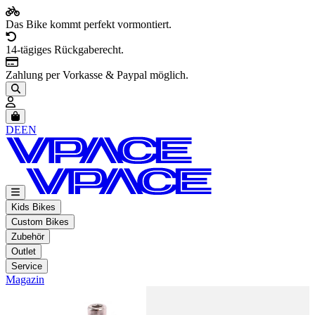
Das Bike kommt perfekt vormontiert.
14-tägiges Rückgaberecht.
Zahlung per Vorkasse & Paypal möglich.
Artikel im Warenkorb, Warenkorb anzeigen
DE
EN
Kids Bikes
Custom Bikes
Zubehör
Outlet
Service
Magazin