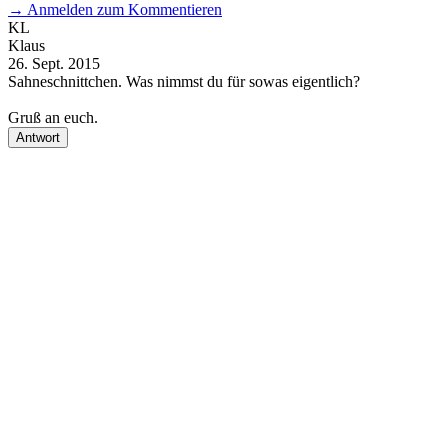
→
Anmelden zum Kommentieren
KL
Klaus
D
26. Sept. 2015
7
Sahneschnittchen. Was nimmst du für sowas eigentlich?
G
A
Gruß an euch.
e
Antwort