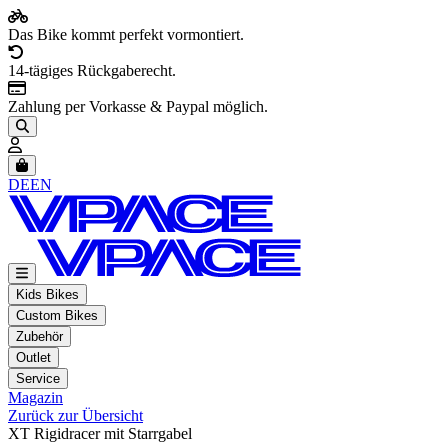
Das Bike kommt perfekt vormontiert.
14-tägiges Rückgaberecht.
Zahlung per Vorkasse & Paypal möglich.
Artikel im Warenkorb, Warenkorb anzeigen
DE
EN
Kids Bikes
Custom Bikes
Zubehör
Outlet
Service
Magazin
Zurück zur Übersicht
XT Rigidracer mit Starrgabel