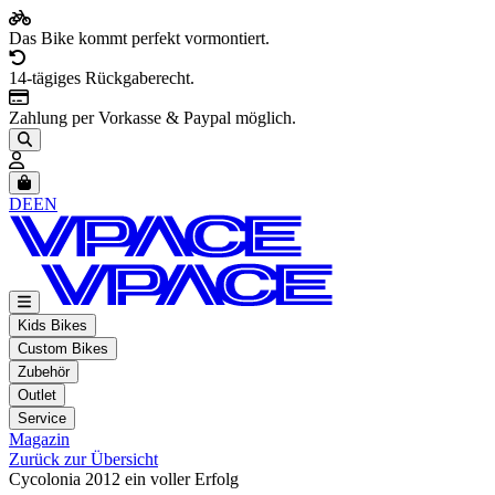
Das Bike kommt perfekt vormontiert.
14-tägiges Rückgaberecht.
Zahlung per Vorkasse & Paypal möglich.
Artikel im Warenkorb, Warenkorb anzeigen
DE
EN
Kids Bikes
Custom Bikes
Zubehör
Outlet
Service
Magazin
Zurück zur Übersicht
Cycolonia 2012 ein voller Erfolg