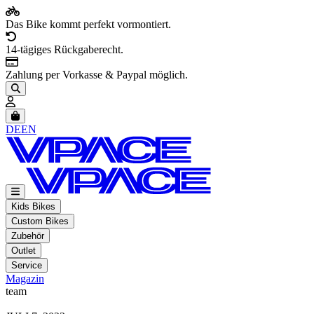
Das Bike kommt perfekt vormontiert.
14-tägiges Rückgaberecht.
Zahlung per Vorkasse & Paypal möglich.
Artikel im Warenkorb, Warenkorb anzeigen
DE
EN
Kids Bikes
Custom Bikes
Zubehör
Outlet
Service
Magazin
team