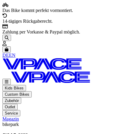
Das Bike kommt perfekt vormontiert.
14-tägiges Rückgaberecht.
Zahlung per Vorkasse & Paypal möglich.
Artikel im Warenkorb, Warenkorb anzeigen
DE
EN
Kids Bikes
Custom Bikes
Zubehör
Outlet
Service
Magazin
bikepark